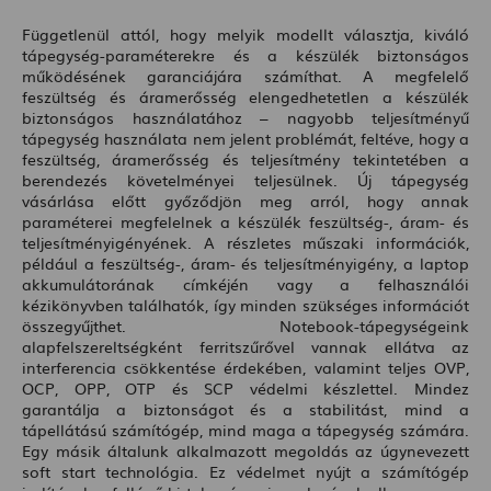
Függetlenül attól, hogy melyik modellt választja, kiváló
tápegység-paraméterekre és a készülék biztonságos
működésének garanciájára számíthat. A megfelelő
feszültség és áramerősség elengedhetetlen a készülék
biztonságos használatához – nagyobb teljesítményű
tápegység használata nem jelent problémát, feltéve, hogy a
feszültség, áramerősség és teljesítmény tekintetében a
berendezés követelményei teljesülnek. Új tápegység
vásárlása előtt győződjön meg arról, hogy annak
paraméterei megfelelnek a készülék feszültség-, áram- és
teljesítményigényének. A részletes műszaki információk,
például a feszültség-, áram- és teljesítményigény, a laptop
akkumulátorának címkéjén vagy a felhasználói
kézikönyvben találhatók, így minden szükséges információt
összegyűjthet. Notebook-tápegységeink
alapfelszereltségként ferritszűrővel vannak ellátva az
interferencia csökkentése érdekében, valamint teljes OVP,
OCP, OPP, OTP és SCP védelmi készlettel. Mindez
garantálja a biztonságot és a stabilitást, mind a
tápellátású számítógép, mind maga a tápegység számára.
Egy másik általunk alkalmazott megoldás az úgynevezett
soft start technológia. Ez védelmet nyújt a számítógép