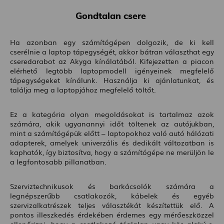
Gondtalan csere
Ha azonban egy számítógépen dolgozik, de ki kell
cserélnie a laptop tápegységét, akkor bátran választhat egy
cseredarabot az Akyga kínálatából. Kifejezetten a piacon
elérhető legtöbb laptopmodell igényeinek megfelelő
tápegységeket kínálunk. Használja ki ajánlatunkat, és
találja meg a laptopjához megfelelő töltőt.
Ez a kategória olyan megoldásokat is tartalmaz azok
számára, akik ugyanannyi időt töltenek az autójukban,
mint a számítógépük előtt – laptopokhoz való autó hálózati
adapterek, amelyek univerzális és dedikált változatban is
kaphatók, így biztosítva, hogy a számítógépe ne merüljön le
a legfontosabb pillanatban.
Szerviztechnikusok és barkácsolók számára a
legnépszerűbb csatlakozók, kábelek és egyéb
szervizalkatrészek teljes választékát készítettük elő. A
pontos illeszkedés érdekében érdemes egy mérőeszközzel
ellenőrizni, hogy a csatlakozó téglalap vagy kör alakú-e,