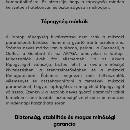
kompatibilitásra. Ez biztosítja, hogy a tápegység minden
helyzetben hatékonyan és biztonságosan működjön.
Tápegység márkák
A laptop tápegység kiválasztása nem csak a műszaki
paraméterek kérdése, hanem a gyártó iránti bizalomé is.
Számos neves márka van a piacon, például a Greencell, a
Qoltec, a Gembird és az AKYGA, amelyeket a laptop-
felhasználók évek óta elismernek. Ha az Akyga
tápegységet választja, biztos lehet a kiváló minőségű
kivitelezésben, a szervizelhetőségben és a műszaki
támogatásban. Érdemes megnézni más felhasználók
véleményét és összehasonlítani a termékek műszaki
paramétereit, hogy a laptopjához a megfelelő tápegységet
válassza. Ezenkívül a legtöbb neves gyártó garanciát vállal
termékeire, ami további biztonságérzetet ad a berendezés
mindennapi használata során.
Biztonság, stabilitás és magas minőségi
garancia