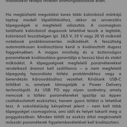
indításakor fellépő hirtelen áramingadozások ellen.
Ha megbízható megoldást keres több különböző márkájú
laptop modell tápellátásához, akkor az univerzális
tápegységek a megfelelő választás. A csomagban
található különböző dugaszok lehetővé teszik a legtöbb,
különböző feszültségen (pl. 18,5 V, 19 V vagy 20 V) működő
notebook problémamentes működését. A feszültség
automatikusan kiválasztásra kerül a kiválasztott dugasz
függvényében. A magas minőség és a biztonságos
paraméterek kiválasztása garantálja a hosszú távú és stabil
működést. A tápegységnek megfelelő paraméterekkel
rendelkező áramot kell szállítania – a nem megfelelő
tápegység használata töltési problémákhoz vagy a
berendezés károsodásához vezethet. Kínálunk USB-C
töltőket is, amelyek támogatják a Power Delivery
technológiát. Az USB PD egy olyan szabvány, amely
nemcsak a töltési paramétereket igazítja az éppen
csatlakoztatott eszközhöz, hanem gyors töltést is lehetővé
tesz. A sokoldalúság kényelmet jelent – nem kell több
tápegységet csomagolnia, ami időt és helyet takarít meg a
poggyászában. Minden töltőt az eszköz által megkövetelt
műszaki paraméterek figyelembevételével kell kiválasztani.