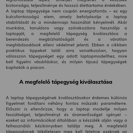
biztonsága, teljesítménye és hosszú élettartama érdekében.
A laptop tápegysége nem csupán energiaforrás – ez egy
kulcsfontosságú elem, amely befolyásolja a laptop
stabilitását és a mindennapi használat kényelmét. Akár
munkára, tanulásra vagy szórakozásra használja a
laptopját, a megfelelő tápegység kiválasztása a
berendezés megbízhatóságát és a váratlan
meghibásodások elleni védelmet jelenti. Ebben a cikkben
praktikus tippeket talál arra vonatkozóan, hogyan
válasszon tápegységet egy adott laptopmodellhez, mire
kell figyelni vásárláskor, és milyen típusú tápegységek
kaphatók a piacon.
A megfelelő tápegység kiválasztása
A laptop tápegységének kiválasztásakor érdemes különös
figyelmet fordítani néhány fontos műszaki paraméterre.
Először is ellenőrizze, hogy a laptop modellje milyen
feszültséget, teljesítményt és áramerősséget igényel –
ezeket az információkat általában a készülék alján vagy a
felhasználói kézikönyvben találja meg. A megfelelő
tápegységnek tökéletesen meg kell felelnie ezeknek az