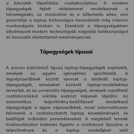
a készülék tápellátási csatlakozójához. A modern
tápegységek fejlett védelemmel rendelkeznek a
túlmelegedés, az rövidzárlat és a túlterhelés ellen, ami
garantálja a laptop biztonságos használatát még intenzív
munkavégzés közben is. Ezenkívül a tápegységekben
alkalmazott modern technológiák nagyobb hatékonyságot
és hosszabb élettartamot eredményeznek.
Tápegységek típusai
A piacon különböző típusú laptop-tápegységek kaphatók,
amelyek az egyéni igényekhez igazíthatók. A
legnépszerűbbek között vannak a dedikált laptop-
tápegységek, amelyeket konkrét laptop-modellekhez
terveztek, és az univerzális tápegységek, amelyek cserélhető
csatlakozóikkal sokféle eszközt képesek táplálni. Az
automatikus teljesítmény-beállítással rendelkező
tápegységek is egyre népszerűbbek, mivel automatikusan
felismerik a csatlakoztatott laptop követelményeit, és
beállítják működési paramétereiket. A megfelelő termék
kiválasztásakor érdemes figyelni a csatlakozó típusára, a
teljesítményre és a laptop modelljével való