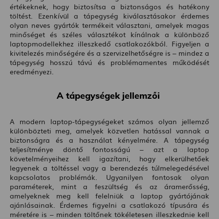
értékeknek, hogy biztosítsa a biztonságos és hatékony
töltést. Ezenkívül a tápegység kiválasztásakor érdemes
olyan neves gyártók termékeit választani, amelyek magas
minőséget és széles választékot kínálnak a különböző
laptopmodellekhez illeszkedő csatlakozókból. Figyeljen a
kivitelezés minőségére és a szervizelhetőségre is – mindez a
tápegység hosszú távú és problémamentes működését
eredményezi.
A tápegységek jellemzői
A modern laptop-tápegységeket számos olyan jellemző
különbözteti meg, amelyek közvetlen hatással vannak a
biztonságra és a használat kényelmére. A tápegység
teljesítménye döntő fontosságú – azt a laptop
követelményeihez kell igazítani, hogy elkerülhetőek
legyenek a töltéssel vagy a berendezés túlmelegedésével
kapcsolatos problémák. Ugyanilyen fontosak olyan
paraméterek, mint a feszültség és az áramerősség,
amelyeknek meg kell felelniük a laptop gyártójának
ajánlásainak. Érdemes figyelni a csatlakozó típusára és
méretére is – minden töltőnek tökéletesen illeszkednie kell