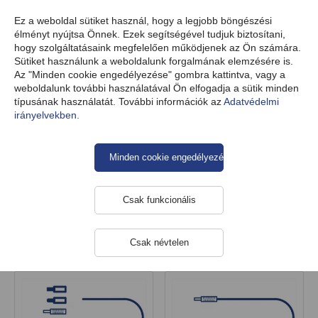
HU
Ez a weboldal sütiket használ, hogy a legjobb böngészési
élményt nyújtsa Önnek. Ezek segítségével tudjuk biztosítani,
hogy szolgáltatásaink megfelelően működjenek az Ön számára.
Sütiket használunk a weboldalunk forgalmának elemzésére is.
Termékek
Tápegység
Laptop tápegységek
Az "Minden cookie engedélyezése" gombra kattintva, vagy a
weboldalunk további használatával Ön elfogadja a sütik minden
típusának használatát. További információk az
Adatvédelmi
irányelvekben.
Laptop tápegységek
Minden cookie engedélyezése
Kategóriák
Csak funkcionális
Csak névtelen