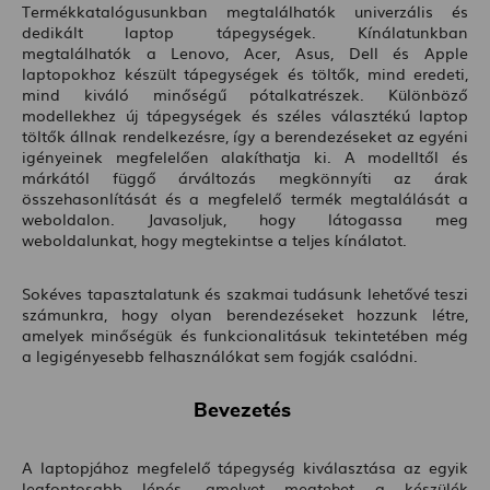
Termékkatalógusunkban megtalálhatók univerzális és
dedikált laptop tápegységek. Kínálatunkban
megtalálhatók a Lenovo, Acer, Asus, Dell és Apple
laptopokhoz készült tápegységek és töltők, mind eredeti,
mind kiváló minőségű pótalkatrészek. Különböző
modellekhez új tápegységek és széles választékú laptop
töltők állnak rendelkezésre, így a berendezéseket az egyéni
igényeinek megfelelően alakíthatja ki. A modelltől és
márkától függő árváltozás megkönnyíti az árak
összehasonlítását és a megfelelő termék megtalálását a
weboldalon. Javasoljuk, hogy látogassa meg
weboldalunkat, hogy megtekintse a teljes kínálatot.
Sokéves tapasztalatunk és szakmai tudásunk lehetővé teszi
számunkra, hogy olyan berendezéseket hozzunk létre,
amelyek minőségük és funkcionalitásuk tekintetében még
a legigényesebb felhasználókat sem fogják csalódni.
Bevezetés
A laptopjához megfelelő tápegység kiválasztása az egyik
legfontosabb lépés, amelyet megtehet a készülék