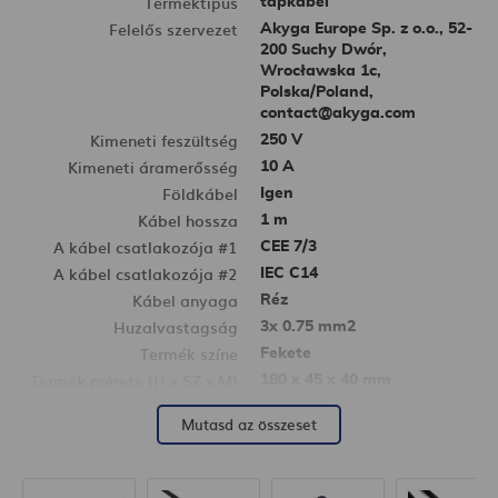
Terméktípus
tápkábel
Felelős szervezet
Akyga Europe Sp. z o.o., 52-
200 Suchy Dwór,
Wrocławska 1c,
Polska/Poland,
contact@akyga.com
Kimeneti feszültség
250 V
Kimeneti áramerősség
10 A
Földkábel
Igen
Kábel hossza
1 m
A kábel csatlakozója #1
CEE 7/3
A kábel csatlakozója #2
IEC C14
Kábel anyaga
Réz
Huzalvastagság
3x 0.75 mm2
Termék színe
Fekete
Termék mérete (H x SZ x M)
180 x 45 x 40 mm
Nettó tömeg
190 g
Mutasd az összeset
CE megfelelőség
Igen