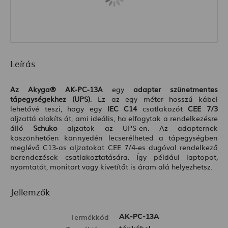
Leírás
Az Akyga® AK-PC-13A
egy
adapter szünetmentes
tápegységekhez (UPS)
. Ez az egy méter hosszú kábel
lehetővé teszi, hogy egy
IEC C14
csatlakozót
CEE 7/3
aljzattá alakíts át, ami ideális, ha elfogytak a rendelkezésre
álló
Schuko
aljzatok az UPS-en. Az adapternek
köszönhetően könnyedén lecserélheted a tápegységben
meglévő C13-as aljzatokat CEE 7/4-es dugóval rendelkező
berendezések csatlakoztatására. Így például laptopot,
nyomtatót, monitort vagy kivetítőt is áram alá helyezhetsz.
Jellemzők
Termékkód
AK-PC-13A