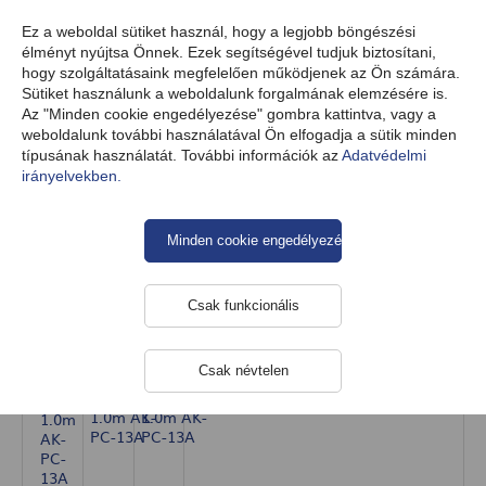
HU
Ez a weboldal sütiket használ, hogy a legjobb böngészési
élményt nyújtsa Önnek. Ezek segítségével tudjuk biztosítani,
hogy szolgáltatásaink megfelelően működjenek az Ön számára.
Sütiket használunk a weboldalunk forgalmának elemzésére is.
Termékek
Kábelek
Tápegység Kábelek
Az "Minden cookie engedélyezése" gombra kattintva, vagy a
weboldalunk további használatával Ön elfogadja a sütik minden
típusának használatát. További információk az
Adatvédelmi
irányelvekben.
PC Power Cable 1.0m AK-PC-13A
Minden cookie engedélyezése
Csak funkcionális
Csak névtelen