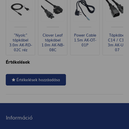
"Nyolc"
Clover Leaf
Power Cable
Tápkábel
tápkábel
tápkábel
1.5m AK-OT-
C14 / C15
3.0m AK-RD-
1.0m AK-NB-
01P
3m AK-UP-
02C réz
08C
07
Értékelések
Értékelések hozzáadása
Információ