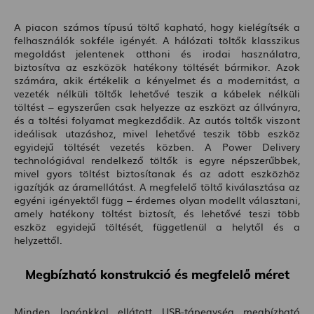
A piacon számos típusú töltő kapható, hogy kielégítsék a
felhasználók sokféle igényét. A hálózati töltők klasszikus
megoldást jelentenek otthoni és irodai használatra,
biztosítva az eszközök hatékony töltését bármikor. Azok
számára, akik értékelik a kényelmet és a modernitást, a
vezeték nélküli töltők lehetővé teszik a kábelek nélküli
töltést – egyszerűen csak helyezze az eszközt az állványra,
és a töltési folyamat megkezdődik. Az autós töltők viszont
ideálisak utazáshoz, mivel lehetővé teszik több eszköz
egyidejű töltését vezetés közben. A Power Delivery
technológiával rendelkező töltők is egyre népszerűbbek,
mivel gyors töltést biztosítanak és az adott eszközhöz
igazítják az áramellátást. A megfelelő töltő kiválasztása az
egyéni igényektől függ – érdemes olyan modellt választani,
amely hatékony töltést biztosít, és lehetővé teszi több
eszköz egyidejű töltését, függetlenül a helytől és a
helyzettől.
Megbízható konstrukció és megfelelő méret
Minden logónkkal ellátott USB-tápegység megbízható