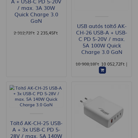
A + USB-C PD 5-20V
/ max. 3A 30W
Quick Charge 3.0
GaN
USB autós töltő AK-
CH-26 USB-A + USB-
2 312
,72
Ft
2 235
,45
Ft
C PD 5-20V / max.
5A 100W Quick
Charge 3.0 GaN
10 908
,18
Ft
10 052
,72
Ft
|
Töltő AK-CH-25 USB-
A + 3x USB-C PD 5-
28V / max. 5A 140W