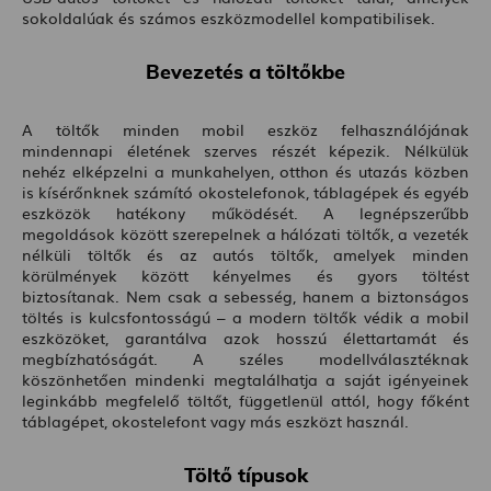
sokoldalúak és számos eszközmodellel kompatibilisek.
Bevezetés a töltőkbe
A töltők minden mobil eszköz felhasználójának
mindennapi életének szerves részét képezik. Nélkülük
nehéz elképzelni a munkahelyen, otthon és utazás közben
is kísérőnknek számító okostelefonok, táblagépek és egyéb
eszközök hatékony működését. A legnépszerűbb
megoldások között szerepelnek a hálózati töltők, a vezeték
nélküli töltők és az autós töltők, amelyek minden
körülmények között kényelmes és gyors töltést
biztosítanak. Nem csak a sebesség, hanem a biztonságos
töltés is kulcsfontosságú – a modern töltők védik a mobil
eszközöket, garantálva azok hosszú élettartamát és
megbízhatóságát. A széles modellválasztéknak
köszönhetően mindenki megtalálhatja a saját igényeinek
leginkább megfelelő töltőt, függetlenül attól, hogy főként
táblagépet, okostelefont vagy más eszközt használ.
Töltő típusok