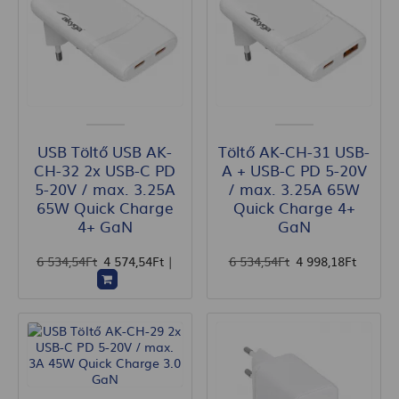
USB Töltő USB AK-
Töltő AK-CH-31 USB-
CH-32 2x USB-C PD
A + USB-C PD 5-20V
5-20V / max. 3.25A
/ max. 3.25A 65W
65W Quick Charge
Quick Charge 4+
4+ GaN
GaN
6 534
,54
Ft
4 574
,54
Ft
|
6 534
,54
Ft
4 998
,18
Ft