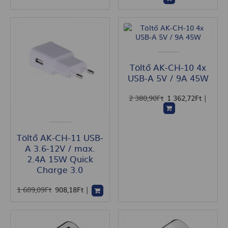
Töltő AK-CH-10 4x
USB-A 5V / 9A 45W
2 380
,90
Ft
1 362
,72
Ft
|
Töltő AK-CH-11 USB-
A 3.6-12V / max.
2.4A 15W Quick
Charge 3.0
1 609
,09
Ft
908
,18
Ft
|