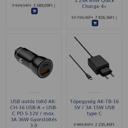
3 924
,54
Ft
3 589
,09
Ft
|
Charge 4+
12 726
,36
Ft
7 826
,36
Ft
|
USB autós töltő AK-
Tápegység AK-TB-16
CH-16 USB-A + USB-
5V / 3A 15W USB
C PD 5-12V / max.
type C
3A 36W Gyorstöltés
2 801
,81
Ft
2 235
,45
Ft
3.0