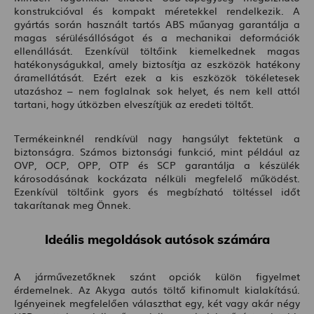
konstrukcióval és kompakt méretekkel rendelkezik. A
gyártás során használt tartós ABS műanyag garantálja a
magas sérülésállóságot és a mechanikai deformációk
ellenállását. Ezenkívül töltőink kiemelkednek magas
hatékonyságukkal, amely biztosítja az eszközök hatékony
áramellátását. Ezért ezek a kis eszközök tökéletesek
utazáshoz – nem foglalnak sok helyet, és nem kell attól
tartani, hogy útközben elveszítjük az eredeti töltőt.
Termékeinknél rendkívül nagy hangsúlyt fektetünk a
biztonságra. Számos biztonsági funkció, mint például az
OVP, OCP, OPP, OTP és SCP garantálja a készülék
károsodásának kockázata nélküli megfelelő működést.
Ezenkívül töltőink gyors és megbízható töltéssel időt
takarítanak meg Önnek.
Ideális megoldások autósok számára
A járművezetőknek szánt opciók külön figyelmet
érdemelnek. Az Akyga autós töltő kifinomult kialakítású.
Igényeinek megfelelően választhat egy, két vagy akár négy