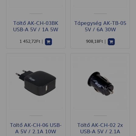
Töltő AK-CH-03BK
Tápegység AK-TB-05
USB-A 5V / 1A 5W
5V / 6A 30W
1 452
,72
Ft
|
908
,18
Ft
|
Töltő AK-CH-06 USB-
Töltő AK-CH-02 2x
A 5V / 2.1A 10W
USB-A 5V / 2.1A