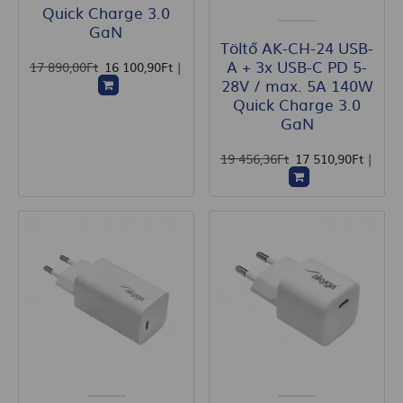
Quick Charge 3.0
GaN
Töltő AK-CH-24 USB-
A + 3x USB-C PD 5-
17 890
,00
Ft
16 100
,90
Ft
|
28V / max. 5A 140W
Quick Charge 3.0
GaN
19 456
,36
Ft
17 510
,90
Ft
|