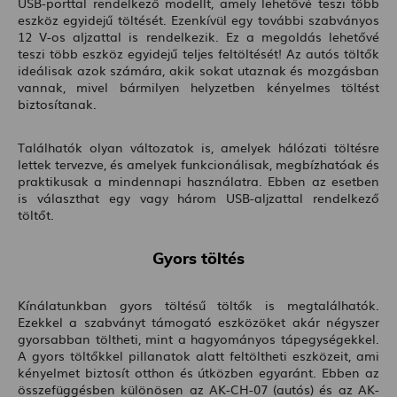
USB-porttal rendelkező modellt, amely lehetővé teszi több
eszköz egyidejű töltését. Ezenkívül egy további szabványos
12 V-os aljzattal is rendelkezik. Ez a megoldás lehetővé
teszi több eszköz egyidejű teljes feltöltését! Az autós töltők
ideálisak azok számára, akik sokat utaznak és mozgásban
vannak, mivel bármilyen helyzetben kényelmes töltést
biztosítanak.
Találhatók olyan változatok is, amelyek hálózati töltésre
lettek tervezve, és amelyek funkcionálisak, megbízhatóak és
praktikusak a mindennapi használatra. Ebben az esetben
is választhat egy vagy három USB-aljzattal rendelkező
töltőt.
Gyors töltés
Kínálatunkban gyors töltésű töltők is megtalálhatók.
Ezekkel a szabványt támogató eszközöket akár négyszer
gyorsabban töltheti, mint a hagyományos tápegységekkel.
A gyors töltőkkel pillanatok alatt feltöltheti eszközeit, ami
kényelmet biztosít otthon és útközben egyaránt. Ebben az
összefüggésben különösen az AK-CH-07 (autós) és az AK-