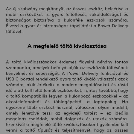
Az új szabvány megkönnyíti az összes eszköz, beleértve a
mobil eszközöket is, gyors feltöltését, sokoldalúságot és
biztonságot biztosítva a különféle eszközök számára.
Élvezd a gyors és biztonságos tápellátást a Power Delivery
töltővel.
A megfelelő töltő kiválasztása
A töltő kiválasztásakor érdemes figyelni néhány fontos
szempontra, amelyek befolyásolják az eszközök töltésének
kényelmét és sebességét. A Power Delivery funkcióval és
USB C porttal rendelkező gyors töltő kiváló választás azok
számára, akik értékelik a modern megoldásokat és rövid
idő alatt kell feltölteniük eszközeiket. Fontos továbbá, hogy
a töltő kompatibilis legyen a különböző eszközökkel – az
okostelefonoktól és táblagépektől a laptopokig. Ha
egyszerre több eszközt használ, válasszon olyan modellt,
amely lehetővé teszi az egyidejű töltést – ez ideális
megoldás családok, mobil dolgozók és utazók számára.
Ezenkívül a megfelelő töltő kiválasztásakor figyelembe kell
venni a töltő típusát és teljesítményét, hogy az összes