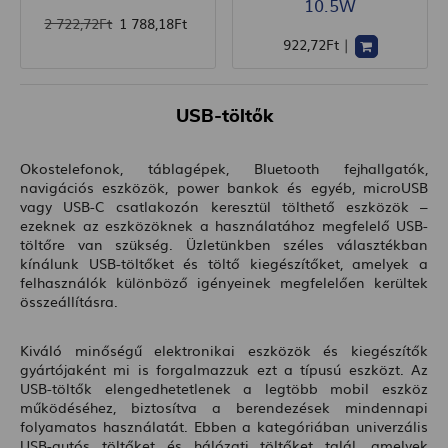
10.5W
2 722
,72
Ft
1 788
,18
Ft
922
,72
Ft
|
USB-töltők
Okostelefonok, táblagépek, Bluetooth fejhallgatók,
navigációs eszközök, power bankok és egyéb, microUSB
vagy USB-C csatlakozón keresztül tölthető eszközök –
ezeknek az eszközöknek a használatához megfelelő USB-
töltőre van szükség. Üzletünkben széles választékban
kínálunk USB-töltőket és töltő kiegészítőket, amelyek a
felhasználók különböző igényeinek megfelelően kerültek
összeállításra.
Kiváló minőségű elektronikai eszközök és kiegészítők
gyártójaként mi is forgalmazzuk ezt a típusú eszközt. Az
USB-töltők elengedhetetlenek a legtöbb mobil eszköz
működéséhez, biztosítva a berendezések mindennapi
folyamatos használatát. Ebben a kategóriában univerzális
USB-autós töltőket és hálózati töltőket talál, amelyek