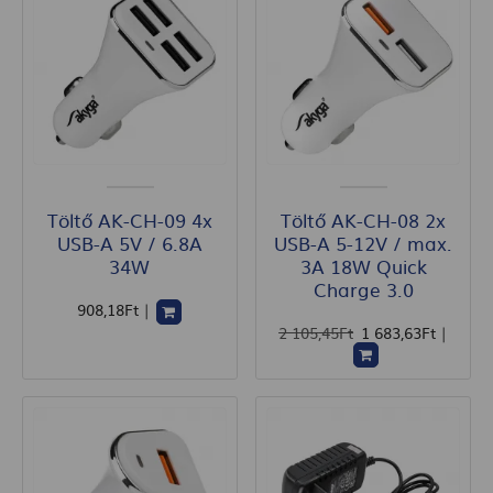
Töltő AK-CH-09 4x
Töltő AK-CH-08 2x
USB-A 5V / 6.8A
USB-A 5-12V / max.
34W
3A 18W Quick
Charge 3.0
908
,18
Ft
|
2 105
,45
Ft
1 683
,63
Ft
|