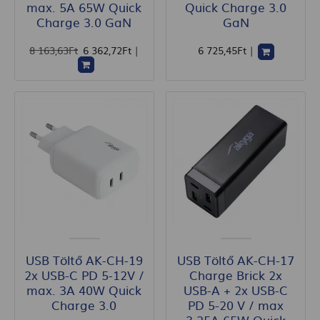
max. 5A 65W Quick
Quick Charge 3.0
Charge 3.0 GaN
GaN
8 163
,63
Ft
6 362
,72
Ft
|
6 725
,45
Ft
|
USB Töltő AK-CH-19
USB Töltő AK-CH-17
2x USB-C PD 5-12V /
Charge Brick 2x
max. 3A 40W Quick
USB-A + 2x USB-C
Charge 3.0
PD 5-20 V / max
3.25A 65W Quick