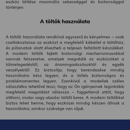
eszköz töltése maximális sebességgel és biztonsággal
történjen.
A töltők használata
A töltők használata rendkívül egyszerű és kényelmes – csak
csatlakoztassa az eszközt a megfelelő kábellel a töltőhöz,
és pillanatok alatt élvezheti a teljesen feltöltött készüléket.
A modern töltők fejlett biztonsági mechanizmusokkal
vannak felszerelve, amelyek megvédik az eszközöket a
túlmelegedéstől, az áramingadozásoktól és egyéb
veszélyektől. Ez biztosítja, hogy berendezése mindig
használatra kész legyen, és a töltés biztonságos és
problémamentes legyen. Ezenkívül a modellek széles
választéka lehetővé teszi, hogy az Ön igényeinek leginkább
megfelelő megoldást válassza – függetlenül attól, hogy
otthoni, irodai vagy utazási töltőt keres. A modern töltőkkel
biztos lehet benne, hogy eszközei mindig készen állnak a
használatra, amikor szüksége van rájuk.