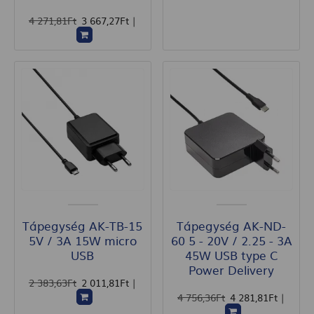
4 271
,81
Ft
3 667
,27
Ft
|
Tápegység AK-TB-15
Tápegység AK-ND-
5V / 3A 15W micro
60 5 - 20V / 2.25 - 3A
USB
45W USB type C
Power Delivery
2 383
,63
Ft
2 011
,81
Ft
|
4 756
,36
Ft
4 281
,81
Ft
|