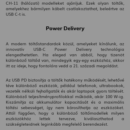
CH-11 (hálózati) modelleket ajánljuk. Ezek olyan töltők,
amelyekhez bármilyen kábelt csatlakoztathat, beleértve az
USB C-t is.
Power Delivery
A modern töltőstandardok közül, amelyeket kínálunk, az
innovatív USB-C Power Delivery technológia
elengedhetetlen. Ha eleged van abból, hogy tizenöt
különböző töltőd van, mindegyik egy-egy eszközhöz, akkor
itt az ideje, hogy fontolóra vedd a 21. századi megoldást.
Az USB PD biztosítja a töltők hatékony működését, lehetővé
téve különböző eszközök, például telefonok, ultrabookok,
vezeték nélküli fejhallgatók és akár laptopok gyors töltését.
Különböző teljesítményprofilokkal működik, akár 100 W-ig.
Kiszámítja az akkumulátor kapacitását és a maximális
töltési sebességet, így nem károsíthatja az eszközöket.
Attól függően, hogy a különböző töltőmodellek milyen
eszközökhöz lettek tervezve, kiválaszthatod a
szükségleteidnek leginkább megfelelő berendezést.