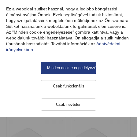
HU
Ez a weboldal sütiket használ, hogy a legjobb böngészési
élményt nyújtsa Önnek. Ezek segítségével tudjuk biztosítani,
hogy szolgáltatásaink megfelelően működjenek az Ön számára.
Sütiket használunk a weboldalunk forgalmának elemzésére is.
Termékek
Okostelefon- és táblagép-töltők
USB-töltők
Az "Minden cookie engedélyezése" gombra kattintva, vagy a
weboldalunk további használatával Ön elfogadja a sütik minden
típusának használatát. További információk az
Adatvédelmi
irányelvekben.
USB-töltők
Minden cookie engedélyezése
Kategóriák
Csak funkcionális
Csak névtelen