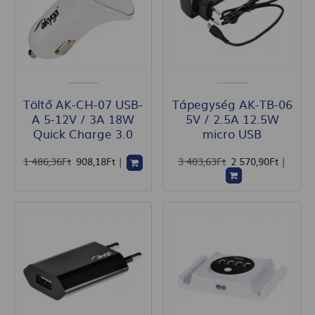
Töltő AK-CH-07 USB-
Tápegység AK-TB-06
A 5-12V / 3A 18W
5V / 2.5A 12.5W
Quick Charge 3.0
micro USB
1 486
,36
Ft
908
,18
Ft
|
3 403
,63
Ft
2 570
,90
Ft
|