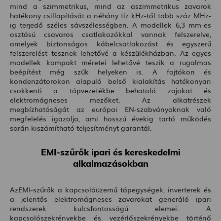
mind a szimmetrikus, mind az aszimmetrikus zavarok
hatékony csillapítását a néhány tíz kHz-től több száz MHz-
ig terjedő széles sávszélességben. A modellek 6,3 mm-es
osztású csavaros csatlakozókkal vannak felszerelve,
amelyek biztonságos kábelcsatlakozást és egyszerű
felszerelést tesznek lehetővé a készülékházban. Az egyes
modellek kompakt méretei lehetővé teszik a rugalmas
beépítést még szűk helyeken is. A fojtókon és
kondenzátorokon alapuló belső kialakítás hatékonyan
csökkenti a tápvezetékbe behatoló zajokat és
elektromágneses mezőket. Az alkatrészek
megbízhatóságát az európai EN-szabványoknak való
megfelelés igazolja, ami hosszú évekig tartó működés
során kiszámítható teljesítményt garantál.
EMI-szűrők ipari és kereskedelmi
alkalmazásokban
AzEMI-szűrők a kapcsolóüzemű tápegységek, inverterek és
a jelentős elektromágneses zavarokat generáló ipari
rendszerek kulcsfontosságú elemei. A
kapcsolószekrényekbe és vezérlőszekrényekbe történő