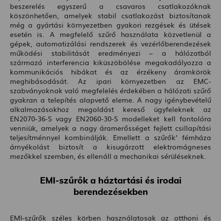
beszerelés egyszerű a csavaros csatlakozóknak
köszönhetően, amelyek stabil csatlakozást biztosítanak
még a gyártási környezetben gyakori rezgések és ütések
esetén is. A megfelelő szűrő használata közvetlenül a
gépek, automatizálási rendszerek és vezérlőberendezések
működési stabilitását eredményezi – a hálózatból
származó interferencia kiküszöbölése megakadályozza a
kommunikációs hibákat és az érzékeny áramkörök
meghibásodását. Az ipari környezetben az EMC-
szabványoknak való megfelelés érdekében a hálózati szűrő
gyakran a telepítés alapvető eleme. A nagy igénybevételű
alkalmazásokhoz megoldást kereső ügyfeleknek az
EN2070-36-S vagy EN2060-30-S modelleket kell fontolóra
venniük, amelyek a nagy áramerősséget fejlett csillapítási
teljesítménnyel kombinálják. Emellett a szűrők’ fémháza
árnyékolást biztosít a kisugárzott elektromágneses
mezőkkel szemben, és ellenáll a mechanikai sérüléseknek.
EMI-szűrők a háztartási és irodai
berendezésekben
EMI-szűrők széles körben használatosak az otthoni és