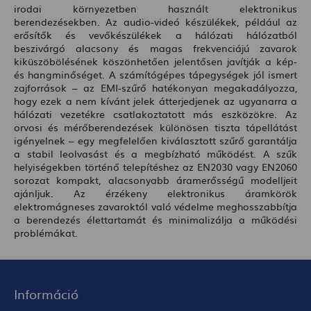
irodai környezetben használt elektronikus
berendezésekben. Az audio-videó készülékek, például az
erősítők és vevőkészülékek a hálózati hálózatból
beszivárgó alacsony és magas frekvenciájú zavarok
kiküszöbölésének köszönhetően jelentősen javítják a kép-
és hangminőséget. A számítógépes tápegységek jól ismert
zajforrások – az EMI-szűrő hatékonyan megakadályozza,
hogy ezek a nem kívánt jelek átterjedjenek az ugyanarra a
hálózati vezetékre csatlakoztatott más eszközökre. Az
orvosi és mérőberendezések különösen tiszta tápellátást
igényelnek – egy megfelelően kiválasztott szűrő garantálja
a stabil leolvasást és a megbízható működést. A szűk
helyiségekben történő telepítéshez az EN2030 vagy EN2060
sorozat kompakt, alacsonyabb áramerősségű modelljeit
ajánljuk. Az érzékeny elektronikus áramkörök
elektromágneses zavaroktól való védelme meghosszabbítja
a berendezés élettartamát és minimalizálja a működési
problémákat.
Információ