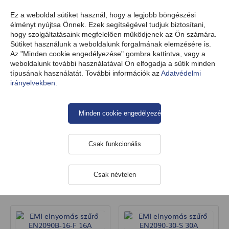
HU
Ez a weboldal sütiket használ, hogy a legjobb böngészési
élményt nyújtsa Önnek. Ezek segítségével tudjuk biztosítani,
hogy szolgáltatásaink megfelelően működjenek az Ön számára.
Sütiket használunk a weboldalunk forgalmának elemzésére is.
Termékek
Tápegység
Elektronikus alkatrészek
Az "Minden cookie engedélyezése" gombra kattintva, vagy a
EMI-kiegyenlítő szűrők
weboldalunk további használatával Ön elfogadja a sütik minden
típusának használatát. További információk az
Adatvédelmi
irányelvekben.
EMI-kiegyenlítő szűrők
Minden cookie engedélyezése
Csak funkcionális
Kategóriák
Csak névtelen