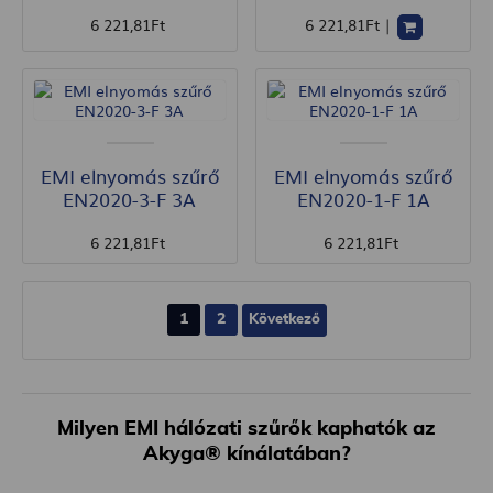
6 221
,81
Ft
6 221
,81
Ft
|
EMI elnyomás szűrő
EMI elnyomás szűrő
EN2020-3-F 3A
EN2020-1-F 1A
6 221
,81
Ft
6 221
,81
Ft
1
2
Következő
Milyen EMI hálózati szűrők kaphatók az
Akyga® kínálatában?