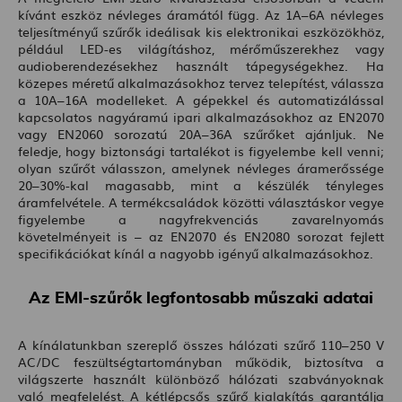
kívánt eszköz névleges áramától függ. Az 1A–6A névleges
teljesítményű szűrők ideálisak kis elektronikai eszközökhöz,
például LED-es világításhoz, mérőműszerekhez vagy
audioberendezésekhez használt tápegységekhez. Ha
közepes méretű alkalmazásokhoz tervez telepítést, válassza
a 10A–16A modelleket. A gépekkel és automatizálással
kapcsolatos nagyáramú ipari alkalmazásokhoz az EN2070
vagy EN2060 sorozatú 20A–36A szűrőket ajánljuk. Ne
feledje, hogy biztonsági tartalékot is figyelembe kell venni;
olyan szűrőt válasszon, amelynek névleges áramerőssége
20–30%-kal magasabb, mint a készülék tényleges
áramfelvétele. A termékcsaládok közötti választáskor vegye
figyelembe a nagyfrekvenciás zavarelnyomás
követelményeit is – az EN2070 és EN2080 sorozat fejlett
specifikációkat kínál a nagyobb igényű alkalmazásokhoz.
Az EMI-szűrők legfontosabb műszaki adatai
A kínálatunkban szereplő összes hálózati szűrő 110–250 V
AC/DC feszültségtartományban működik, biztosítva a
világszerte használt különböző hálózati szabványoknak
való megfelelést. A kétlépcsős szűrő kialakítás garantálja