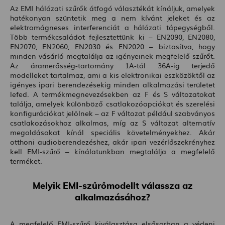
Az EMI hálózati szűrők átfogó választékát kínáljuk, amelyek
hatékonyan szüntetik meg a nem kívánt jeleket és az
elektromágneses interferenciát a hálózati tápegységből.
Több termékcsaládot fejlesztettünk ki – EN2090, EN2080,
EN2070, EN2060, EN2030 és EN2020 – biztosítva, hogy
minden vásárló megtalálja az igényeinek megfelelő szűrőt.
Az áramerősség-tartomány 1A-tól 36A-ig terjedő
modelleket tartalmaz, ami a kis elektronikai eszközöktől az
igényes ipari berendezésekig minden alkalmazási területet
lefed. A termékmegnevezésekben az F és S változatokat
találja, amelyek különböző csatlakozóopciókat és szerelési
konfigurációkat jelölnek – az F változat például szabványos
csatlakozásokhoz alkalmas, míg az S változat alternatív
megoldásokat kínál speciális követelményekhez. Akár
otthoni audioberendezéshez, akár ipari vezérlőszekrényhez
kell EMI-szűrő – kínálatunkban megtalálja a megfelelő
terméket.
Melyik EMI-szűrőmodellt válassza az
alkalmazásához?
A megfelelő EMI-szűrő kiválasztása elsősorban a védeni