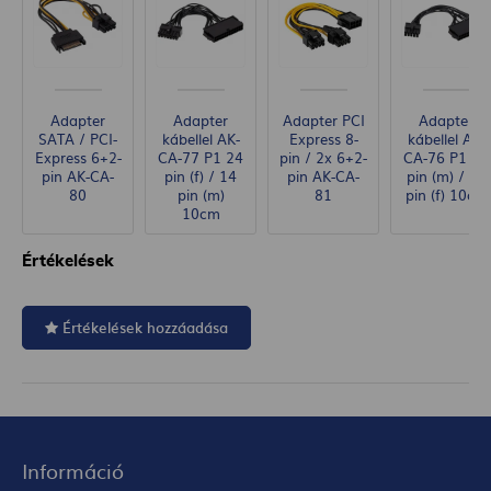
Adapter
Adapter
Adapter PCI
Adapter
SATA / PCI-
kábellel AK-
Express 8-
kábellel AK-
Express 6+2-
CA-77 P1 24
pin / 2x 6+2-
CA-76 P1 24
pin AK-CA-
pin (f) / 14
pin AK-CA-
pin (m) / 10
80
pin (m)
81
pin (f) 10cm
10cm
Értékelések
Értékelések hozzáadása
Információ