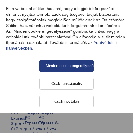
HU
Ez a weboldal sütiket használ, hogy a legjobb böngészési
élményt nyújtsa Önnek. Ezek segítségével tudjuk biztosítani,
hogy szolgáltatásaink megfelelően működjenek az Ön számára.
Sütiket használunk a weboldalunk forgalmának elemzésére is.
Termékek
Kábelek
Belső kábelek
Belső Tápkábelek
Az "Minden cookie engedélyezése" gombra kattintva, vagy a
weboldalunk további használatával Ön elfogadja a sütik minden
típusának használatát. További információk az
Adatvédelmi
irányelvekben.
Adapter PCI Express 8-pin / 6+2-pin
AK-CA-82
Minden cookie engedélyezése
Csak funkcionális
Csak névtelen