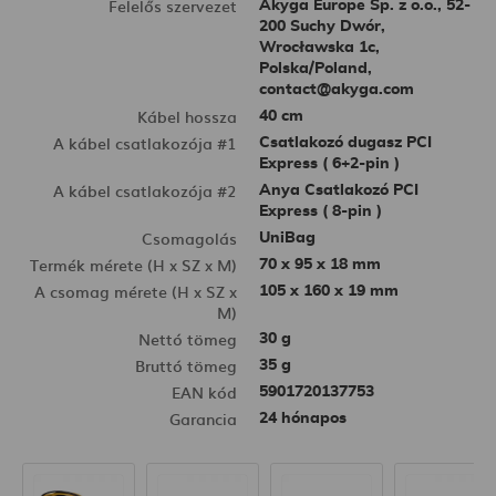
Felelős szervezet
Akyga Europe Sp. z o.o., 52-
200 Suchy Dwór,
Wrocławska 1c,
Polska/Poland,
contact@akyga.com
Kábel hossza
40 cm
A kábel csatlakozója #1
Csatlakozó dugasz PCI
Express ( 6+2-pin )
A kábel csatlakozója #2
Anya Csatlakozó PCI
Express ( 8-pin )
Csomagolás
UniBag
Termék mérete (H x SZ x M)
70 x 95 x 18 mm
A csomag mérete (H x SZ x
105 x 160 x 19 mm
M)
Nettó tömeg
30 g
Bruttó tömeg
35 g
EAN kód
5901720137753
Garancia
24 hónapos