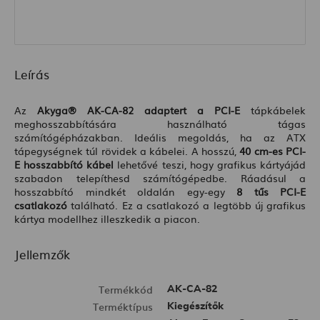
Leírás
Az
Akyga® AK-CA-82 adaptert a PCI-E
tápkábelek
meghosszabbítására használható tágas
számítógépházakban. Ideális megoldás, ha az ATX
tápegységnek túl rövidek a kábelei. A hosszú,
40 cm-es PCI-
E hosszabbító kábel
lehetővé teszi, hogy grafikus kártyájád
szabadon telepíthesd számítógépedbe. Ráadásul a
hosszabbító mindkét oldalán egy-egy
8 tűs PCI-E
csatlakozó
található. Ez a csatlakozó a legtöbb új grafikus
kártya modellhez illeszkedik a piacon.
Jellemzők
Termékkód
AK-CA-82
Terméktípus
Kiegészítők