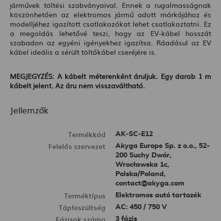
járművek töltési szabványaival. Ennek a rugalmasságnak
köszönhetően az elektromos jármű adott márkájához és
modelljéhez igazított csatlakozókat lehet csatlakoztatni. Ez
a megoldás lehetővé teszi, hogy az EV-kábel hosszát
szabadon az egyéni igényekhez igazítsa. Ráadásul az EV
kábel ideális a sérült töltőkábel cseréjére is.
MEGJEGYZÉS: A kábelt méterenként áruljuk. Egy darab 1 m
kábelt jelent. Az áru nem visszaváltható.
Jellemzők
Termékkód
AK-SC-E12
Felelős szervezet
Akyga Europe Sp. z o.o., 52-
200 Suchy Dwór,
Wrocławska 1c,
Polska/Poland,
contact@akyga.com
Terméktípus
Elektromos autó tartozék
Tápfeszültség
AC: 450 / 750 V
Fázisok száma
3 fázis