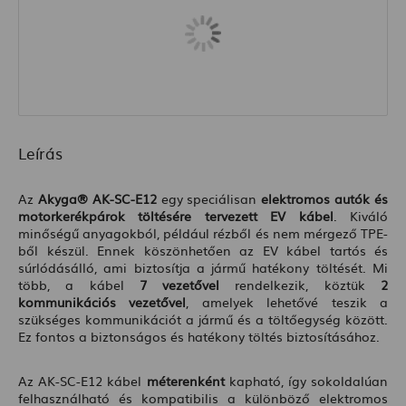
Leírás
Az
Akyga® AK-SC-E12
egy speciálisan
elektromos autók és
motorkerékpárok töltésére tervezett EV kábel
. Kiváló
minőségű anyagokból, például rézből és nem mérgező TPE-
ből készül. Ennek köszönhetően az EV kábel tartós és
súrlódásálló, ami biztosítja a jármű hatékony töltését. Mi
több, a kábel
7 vezetővel
rendelkezik, köztük
2
kommunikációs vezetővel
, amelyek lehetővé teszik a
szükséges kommunikációt a jármű és a töltőegység között.
Ez fontos a biztonságos és hatékony töltés biztosításához.
Az AK-SC-E12 kábel
méterenként
kapható, így sokoldalúan
felhasználható és kompatibilis a különböző elektromos