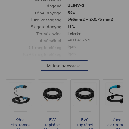
Lángálló
UL94V-0
Kábel anyaga
Réz
Huzalvastagság
5G6mm2 + 2x0.75 mm2
Szigetelőanyag
TPE
Termék színe
Fekete
Hőmérséklet
-40 / +125 °C
CE megfelelőség
Igen
RoHS megfelelőség
Igen
REACH megfelelőség
Igen
Mutasd az összeset
EAN kód
5901720139207
Kábel
EVC
EVC
Kábel
elektromos
tápkábel
tápkábel
elektromos