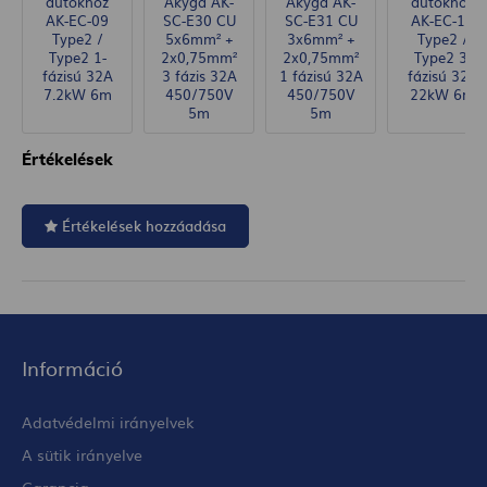
autókhoz
Akyga AK-
Akyga AK-
autókhoz
AK-EC-09
SC-E30 CU
SC-E31 CU
AK-EC-16
Type2 /
5x6mm² +
3x6mm² +
Type2 /
Type2 1-
2x0,75mm²
2x0,75mm²
Type2 3-
fázisú 32A
3 fázis 32A
1 fázisú 32A
fázisú 32A
7.2kW 6m
450/750V
450/750V
22kW 6m
5m
5m
Értékelések
Értékelések hozzáadása
Információ
Adatvédelmi irányelvek
A sütik irányelve
Garancia