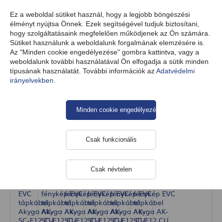
HU
Ez a weboldal sütiket használ, hogy a legjobb böngészési
élményt nyújtsa Önnek. Ezek segítségével tudjuk biztosítani,
hogy szolgáltatásaink megfelelően működjenek az Ön számára.
Sütiket használunk a weboldalunk forgalmának elemzésére is.
Termékek
Elektromobilitás
Elektromos Jármű Töltőkábelek
Az "Minden cookie engedélyezése" gombra kattintva, vagy a
weboldalunk további használatával Ön elfogadja a sütik minden
típusának használatát. További információk az
Adatvédelmi
irányelvekben.
EVC tápkábel Akyga AK-SC-E12 CU
5x6mm² + 2x0,75mm² 3 fázis 32A
450/750V méterenként
Minden cookie engedélyezése
Csak funkcionális
Csak névtelen