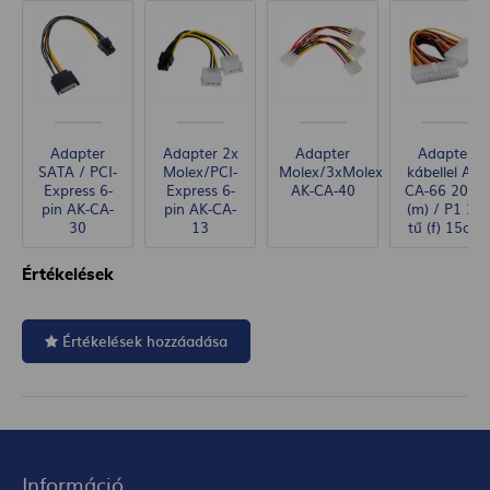
Adapter
Adapter 2x
Adapter
Adapter
SATA / PCI-
Molex/PCI-
Molex/3xMolex
kábellel AK-
Express 6-
Express 6-
AK-CA-40
CA-66 20 tű
pin AK-CA-
pin AK-CA-
(m) / P1 24
30
13
tű (f) 15cm
Értékelések
Értékelések hozzáadása
Információ