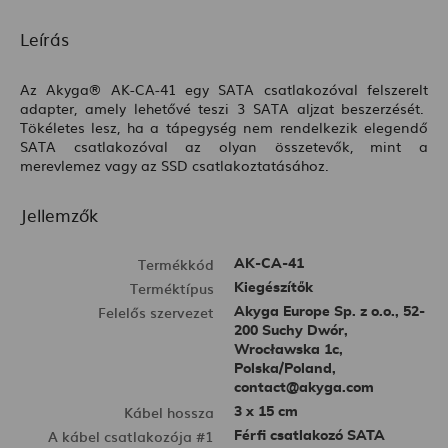
Leírás
Az
Akyga® AK-CA-41
egy
SATA
csatlakozóval felszerelt
adapter
, amely lehetővé teszi
3 SATA
aljzat beszerzését.
Tökéletes lesz, ha a tápegység nem rendelkezik elegendő
SATA csatlakozóval az olyan összetevők, mint a
merevlemez vagy az SSD csatlakoztatásához.
Jellemzők
Termékkód
AK-CA-41
Terméktípus
Kiegészítők
Felelős szervezet
Akyga Europe Sp. z o.o., 52-
200 Suchy Dwór,
Wrocławska 1c,
Polska/Poland,
contact@akyga.com
Kábel hossza
3 x 15 cm
A kábel csatlakozója #1
Férfi csatlakozó SATA