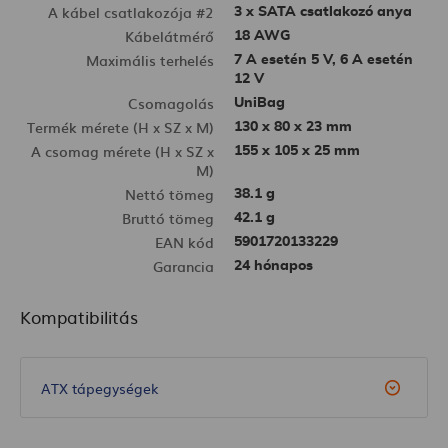
A kábel csatlakozója #2
3 x SATA csatlakozó anya
Kábelátmérő
18 AWG
Maximális terhelés
7 A esetén 5 V, 6 A esetén
12 V
Csomagolás
UniBag
Termék mérete (H x SZ x M)
130 x 80 x 23 mm
A csomag mérete (H x SZ x
155 x 105 x 25 mm
M)
Nettó tömeg
38.1 g
Bruttó tömeg
42.1 g
EAN kód
5901720133229
Garancia
24 hónapos
Kompatibilitás
ATX tápegységek