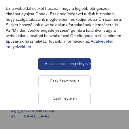
HU
Ez a weboldal sütiket használ, hogy a legjobb böngészési
élményt nyújtsa Önnek. Ezek segítségével tudjuk biztosítani,
hogy szolgáltatásaink megfelelően működjenek az Ön számára.
Sütiket használunk a weboldalunk forgalmának elemzésére is.
Termékek
Kábelek
Belső kábelek
Az "Minden cookie engedélyezése" gombra kattintva, vagy a
weboldalunk további használatával Ön elfogadja a sütik minden
típusának használatát. További információk az
Adatvédelmi
irányelvekben.
Adapter SATA / 3x SATA AK-CA-41
Minden cookie engedélyezése
Csak funkcionális
Csak névtelen