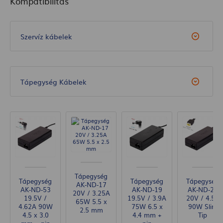
Kompatibilitás
Szervíz kábelek
Tápegység Kábelek
Tápegység
Tápegység
Tápegység
Tápegység
AK-ND-17
AK-ND-53
AK-ND-19
AK-ND-29
20V / 3.25A
19.5V /
19.5V / 3.9A
20V / 4.5A
65W 5.5 x
4.62A 90W
75W 6.5 x
90W Slim
2.5 mm
4.5 x 3.0
4.4 mm +
Tip