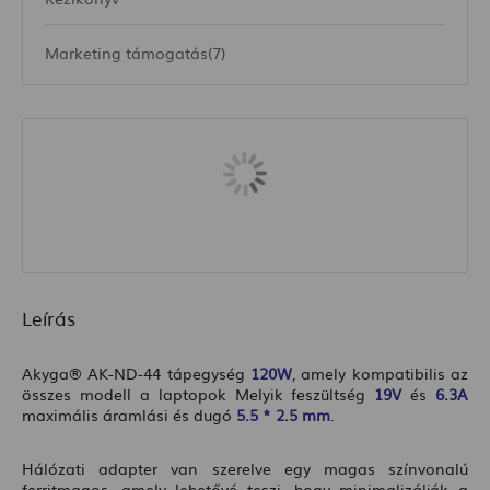
Marketing támogatás(7)
Leírás
Akyga® AK-ND-44
tápegység
120W
, amely kompatibilis az
összes modell a laptopok Melyik feszültség
19V
és
6.3A
maximális áramlási és dugó
5.5 * 2.5 mm
.
Hálózati adapter van szerelve egy magas színvonalú
ferritmagos, amely lehetővé teszi, hogy minimalizálják a