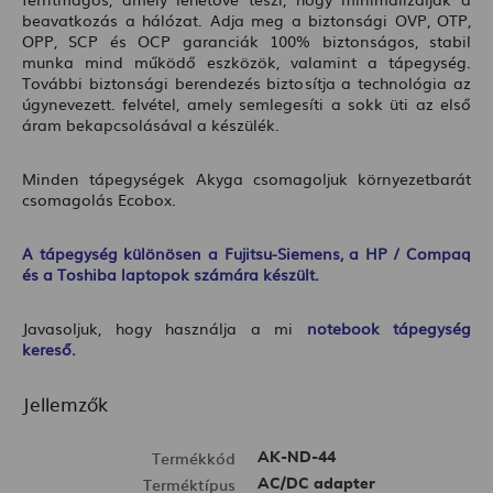
beavatkozás a hálózat. Adja meg a biztonsági OVP, OTP,
OPP, SCP és OCP garanciák 100% biztonságos, stabil
munka mind működő eszközök, valamint a tápegység.
További biztonsági berendezés biztosítja a technológia az
úgynevezett. felvétel, amely semlegesíti a sokk üti az első
áram bekapcsolásával a készülék.
Minden tápegységek Akyga csomagoljuk környezetbarát
csomagolás Ecobox.
A tápegység különösen a Fujitsu-Siemens, a HP / Compaq
és a Toshiba laptopok számára készült.
Javasoljuk, hogy használja a mi
notebook tápegység
kereső
.
Jellemzők
Termékkód
AK-ND-44
Terméktípus
AC/DC adapter