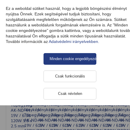
HU
Ez a weboldal sütiket használ, hogy a legjobb böngészési élményt
nyújtsa Önnek. Ezek segítségével tudjuk biztosítani, hogy
szolgáltatásaink megfelelően működjenek az Ön számára. Sütiket
használunk a weboldalunk forgalmának elemzésére is. Az "Minden
Termékek
Tápegység
Laptop tápegységek
cookie engedélyezése" gombra kattintva, vagy a weboldalunk továb
használatával Ön elfogadja a sütik minden típusának használatát.
További információk az
Adatvédelmi irányelvekben.
Tápegység AK-ND-44 19V / 6.3A
120W 5.5 x 2.5 mm
Minden cookie engedélyezése
Csak funkcionális
Csak névtelen