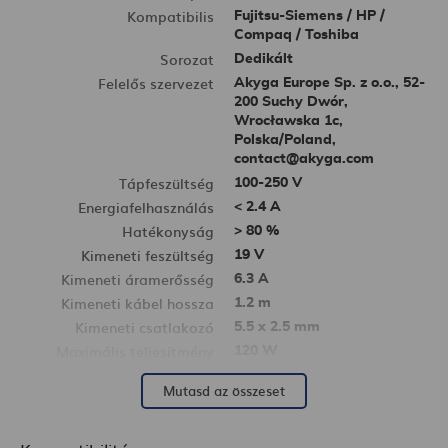
Kompatibilis
Fujitsu-Siemens / HP /
Compaq / Toshiba
Sorozat
Dedikált
Felelős szervezet
Akyga Europe Sp. z o.o., 52-
200 Suchy Dwór,
Wrocławska 1c,
Polska/Poland,
contact@akyga.com
Tápfeszültség
100-250 V
Energiafelhasználás
< 2.4 A
Hatékonyság
> 80 %
Kimeneti feszültség
19 V
Kimeneti áramerősség
6.3 A
Kimeneti kábel hossza
1.2 m
Kimeneti csatlakozó
5.5 x 2.5 mm
Maximális teljesítmény
120 W
Tápbemenet
IEC C6
Mutasd az összeset
Mechanikus kapcsoló
Semmi