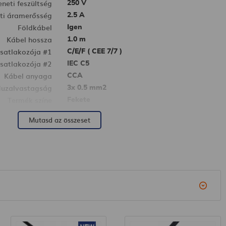
neti feszültség
250 V
ti áramerősség
2.5 A
Földkábel
Igen
Kábel hossza
1.0 m
csatlakozója #1
C/E/F ( CEE 7/7 )
csatlakozója #2
IEC C5
Kábel anyaga
CCA
uzalvastagság
3x 0.5 mm2
Termék színe
Fekete
te (H x SZ x M)
170 x 50 x 50 mm
Mutasd az összeset
Nettó tömeg
114 g