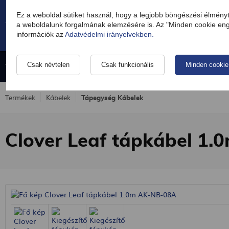
Ez a weboldal sütiket használ, hogy a legjobb böngészési élmény
a weboldalunk forgalmának elemzésére is. Az "Minden cookie enge
információk az
Adatvédelmi irányelvekben.
Tápegység
Kábelek
Okostelefon- és táblagép-töltők
Csak névtelen
Csak funkcionális
Minden cookie
Termékek
Kábelek
Tápegység Kábelek
Clover Leaf tápkábel 1