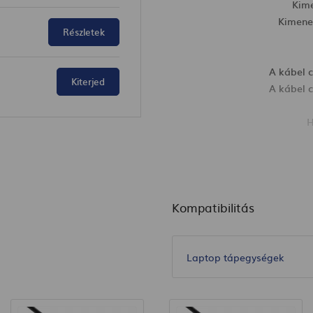
Kime
Kimene
Részletek
A kábel 
Kiterjed
A kábel 
H
Termék mére
Kompatibilitás
Laptop tápegységek