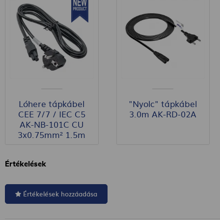
Lóhere tápkábel
"Nyolc" tápkábel
CEE 7/7 / IEC C5
3.0m AK-RD-02A
AK-NB-101C CU
3x0.75mm² 1.5m
Értékelések
Értékelések hozzáadása