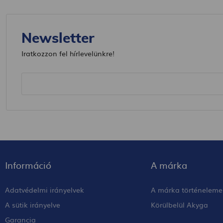
Newsletter
Iratkozzon fel hírlevelünkre!
Információ
A márka
Adatvédelmi irányelvek
A márka történeleme
A sütik irányelve
Körülbelül Akyga
Garancia