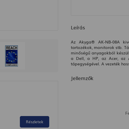
Leírás
Az
Akyga® AK-NB-08A
kiv
tartozékok, monitorok stb. T
minőségű anyagokból készül, 
a Dell, a HP, az Acer, az 
tápegységével. A vezeték ho
Jellemzők
F
Részletek