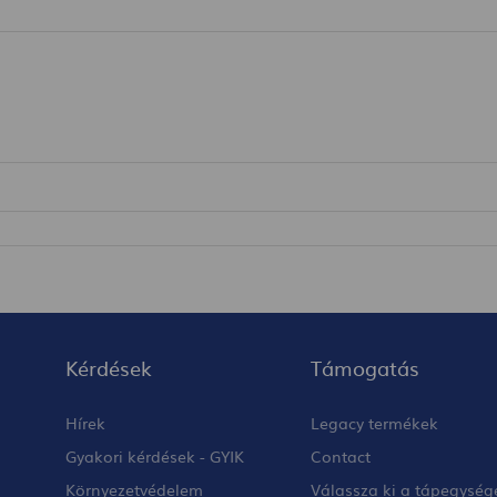
Kérdések
Támogatás
Hírek
Legacy termékek
Gyakori kérdések - GYIK
Contact
Környezetvédelem
Válassza ki a tápegység