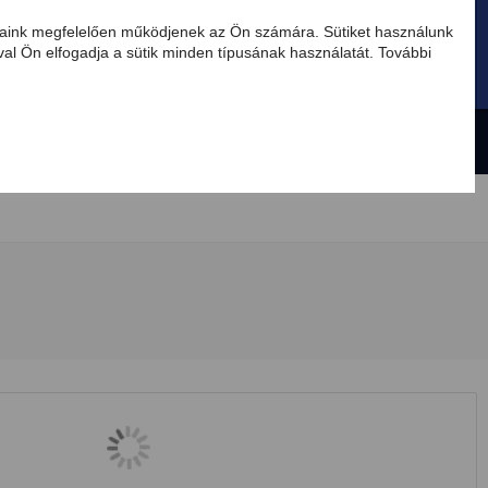
tásaink megfelelően működjenek az Ön számára. Sütiket használunk
al Ön elfogadja a sütik minden típusának használatát. További
HU
AKCIÓ
Válassza ki a tápegységet
Új termékek