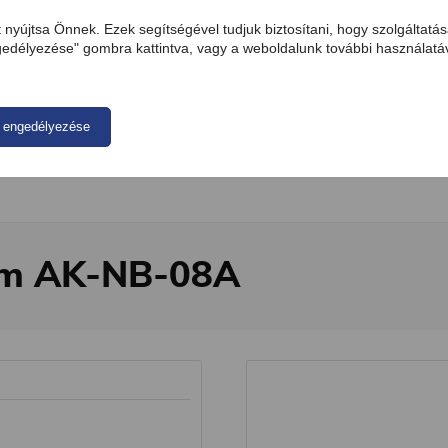
t nyújtsa Önnek. Ezek segítségével tudjuk biztosítani, hogy szolgálta
délyezése" gombra kattintva, vagy a weboldalunk további használatáv
PC tartozékok
Elektromobilitás
Akkumulátorok
 engedélyezése
.0m AK-NB-08A