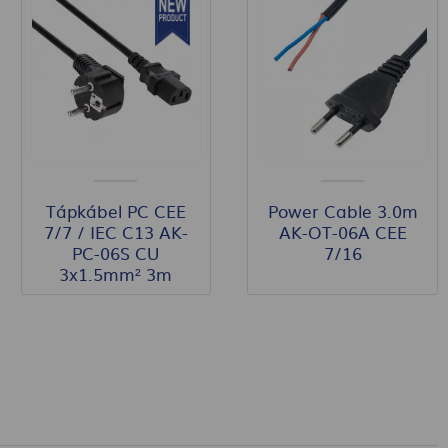
Tápkábel PC CEE
Power Cable 3.0m
7/7 / IEC C13 AK-
AK-OT-06A CEE
PC-06S CU
7/16
3x1.5mm² 3m