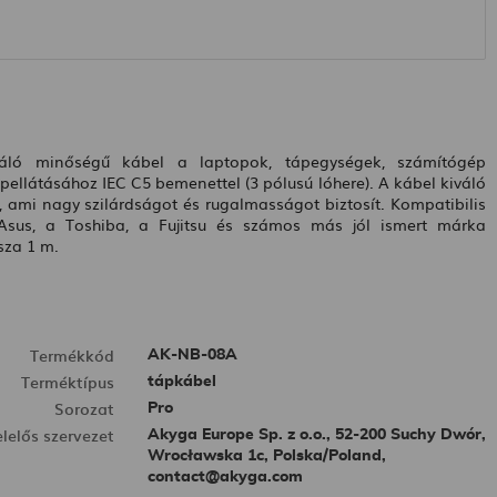
áló minőségű kábel a laptopok, tápegységek, számítógép
ápellátásához
IEC C5
bemenettel (3 pólusú lóhere). A kábel kiváló
ami nagy szilárdságot és rugalmasságot biztosít. Kompatibilis
Asus, a Toshiba, a Fujitsu és számos más jól ismert márka
ssza
1 m
.
Termékkód
AK-NB-08A
Terméktípus
tápkábel
Sorozat
Pro
elelős szervezet
Akyga Europe Sp. z o.o., 52-200 Suchy Dwór,
Wrocławska 1c, Polska/Poland,
contact@akyga.com