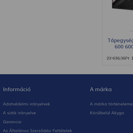
Tápegysé
600 60
22 636
,36
Ft
Információ
A márka
Adatvédelmi irányelvek
A márka történeleme
A sütik irányelve
Körülbelül Akyga
Garancia
Az Általános Szerződési Feltételek