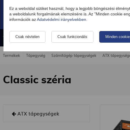
Ez a weboldal sütiket használ, hogy a legjobb böngészési élmény
a weboldalunk forgalmának elemzésére is. Az "Minden cookie enge
információk az
Adatvédelmi irányelvekben.
Tápegység
Kábelek
Okostelefon- és táblagép-töltők
Csak névtelen
Csak funkcionális
Minden cookie
Termékek
Tápegység
Számítógép tápegységek
ATX tápegység
Classic széria
ATX tápegységek