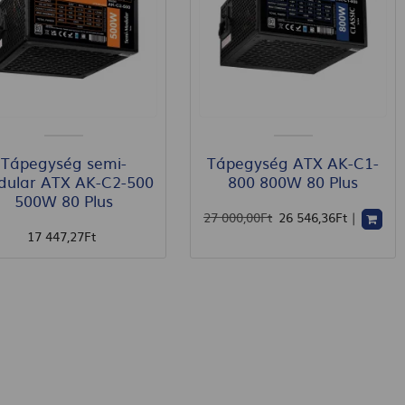
Tápegység semi-
Tápegység ATX AK-C1-
ular ATX AK-C2-500
800 800W 80 Plus
500W 80 Plus
27 000
,00
Ft
26 546
,36
Ft
|
17 447
,27
Ft