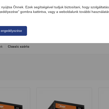
t nyújtsa Önnek. Ezek segítségével tudjuk biztosítani, hogy szolgálta
délyezése" gombra kattintva, vagy a weboldalunk további használatáv
PC tartozékok
Elektromobilitás
Akkumulátorok
 engedélyezése
ek
Classic széria