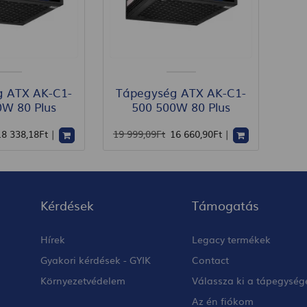
g ATX AK-C1-
Tápegység ATX AK-C1-
0W 80 Plus
500 500W 80 Plus
18 338
,18
Ft
|
19 999
,09
Ft
16 660
,90
Ft
|
Kérdések
Támogatás
Hírek
Legacy termékek
Gyakori kérdések - GYIK
Contact
Környezetvédelem
Válassza ki a tápegység
Az én fiókom