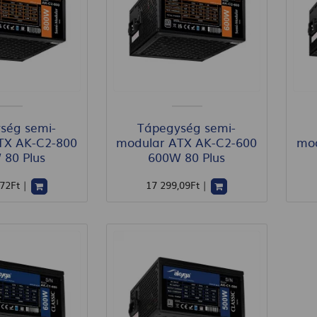
ség semi-
Tápegység semi-
TX AK-C2-800
modular ATX AK-C2-600
mod
 80 Plus
600W 80 Plus
,72
Ft
|
17 299
,09
Ft
|