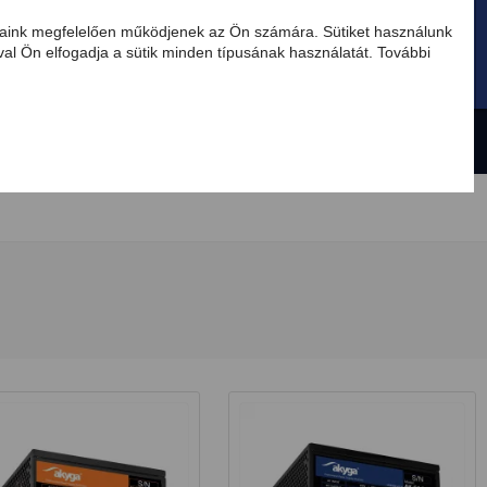
tásaink megfelelően működjenek az Ön számára. Sütiket használunk
al Ön elfogadja a sütik minden típusának használatát. További
HU
AKCIÓ
Válassza ki a tápegységet
Új termékek